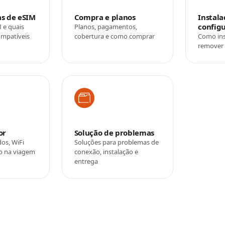
as de eSIM
Compra e planos
Instala
config
 e quais
Planos, pagamentos,
ompatíveis
cobertura e como comprar
Como inst
remover 
or
Solução de problemas
os, WiFi
Soluções para problemas de
ão na viagem
conexão, instalação e
entrega