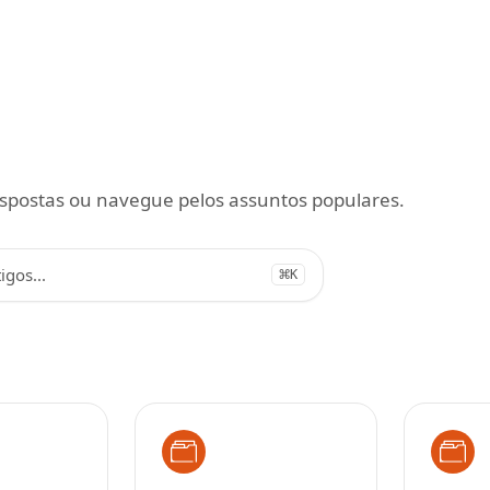
espostas ou navegue pelos assuntos populares.
igos...
⌘
K