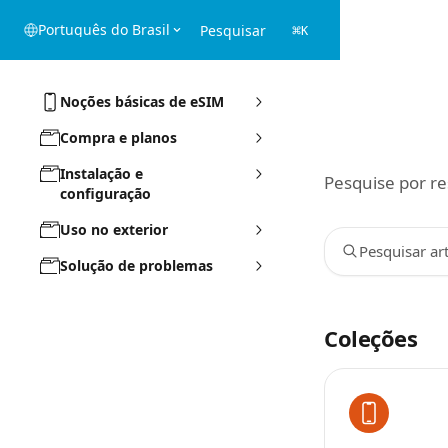
Passar para o conteúdo principal
Português do Brasil
Pesquisar
⌘
K
Noções básicas de eSIM
Compra e planos
Instalação e
Pesquise por r
configuração
Uso no exterior
Pesquisar art
Solução de problemas
Coleções