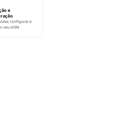
ção e
uração
alar, configurar e
o seu eSIM